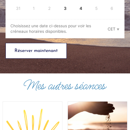
31
1
2
3
4
5
6
Choisissez une date ci-dessus pour voir les
CET
créneaux horaires disponibles.
Réserver maintenant
Mes autres séances